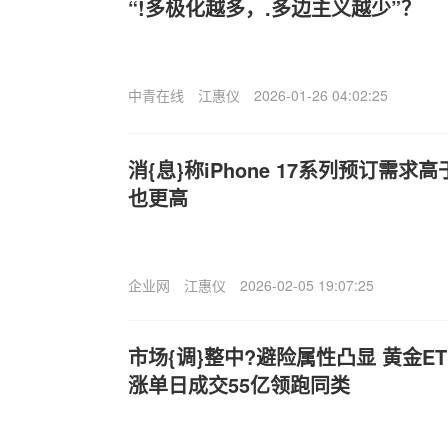
“!多极化越多，.多边主义越少”？
中青在线
江惠仪
2026-01-26 04:02:25
消{息}称iPhone 17系列预订需求高于
也更高
企业网
江惠仪
2026-02-05 19:07:25
市场{调}整中?避险属性凸显 黄金ET
涨单日成交55亿领跑同类